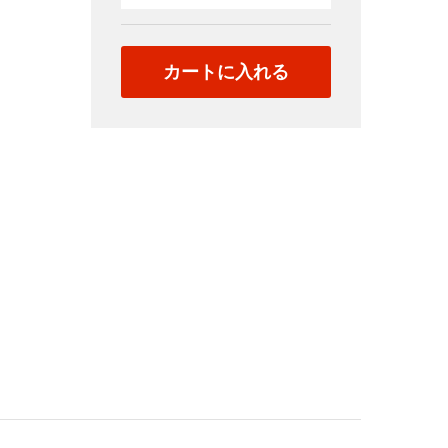
ー
ト
ま
カートに入れる
と
め
06
quantity