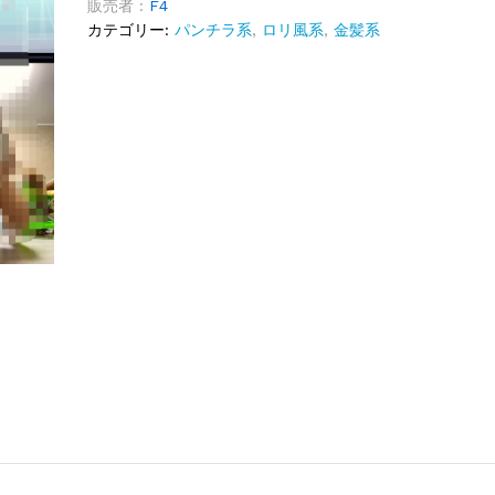
販売者 :
F4
カテゴリー:
パンチラ系
,
ロリ風系
,
金髪系