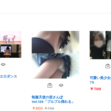
のエロダンス
可愛い美少女
75
￥
￥
700
700
制服天使の逆さんぽ
Vol.136「プルプル揺れる」
￥
￥
600
600
￥
￥
700
700