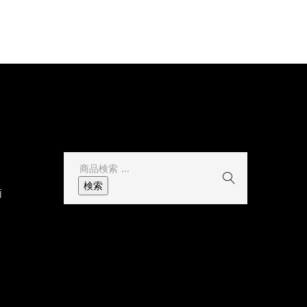
その他
検
索
検索
面
結
果: