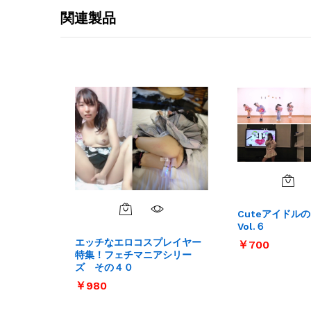
関連製品
Cuteアイドル
Vol.６
エッチなエロコスプレイヤー
￥
￥
700
700
特集！フェチマニアシリー
ズ その４０
￥
￥
980
980