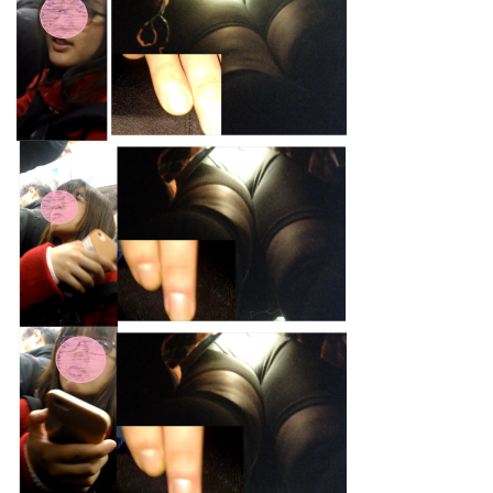
気
付
か
な
い
も
ん
か
ね・・
quantity