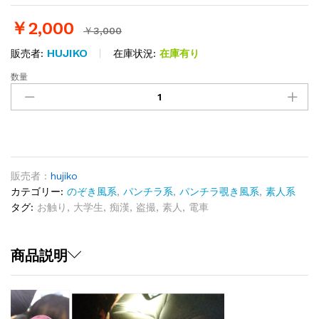
￥
2,000
￥
3,000
HUJIKO
在庫状況:
在庫有り
販売者:
数量
グ
イ
グ
イ
攻
め
ま
販売者 :
hujiko
す！
カテゴリー:
のぞき風系
,
パンチラ系
,
パンチラ覗き風系
,
素人系
こ
タグ:
お触り
,
大学生
,
痴漢
,
盗撮
,
素人
,
電車
ん
な
に
商品説明
触
っ
て
も