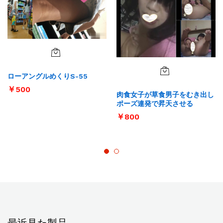
ローアングルめくりS-55
￥
500
肉食女子が草食男子をむき出し
ポーズ連発で昇天させる
￥
800