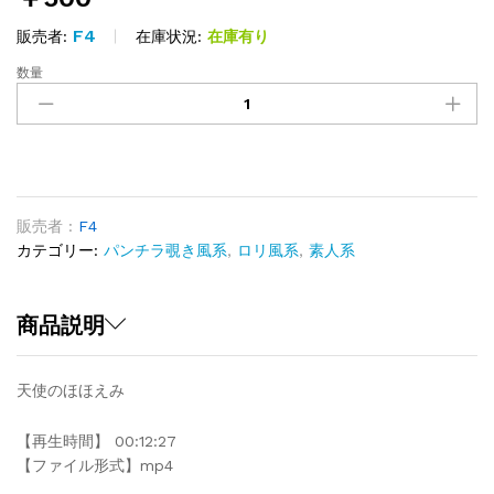
F4
在庫状況:
在庫有り
販売者:
数量
ほ
ほ
え
み
quantity
販売者 :
F4
カテゴリー:
パンチラ覗き風系
,
ロリ風系
,
素人系
商品説明
天使のほほえみ
【再生時間】 00:12:27
【ファイル形式】mp4