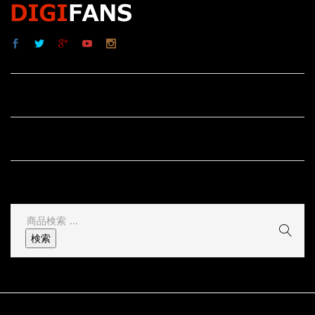
サイト内リンク
サイト情報
その他
検
索
検索
結
果: