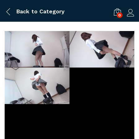
Back to
Category
0
ログ