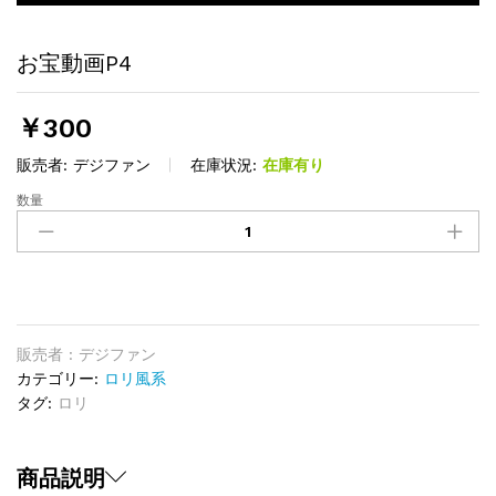
お宝動画P4
￥
300
販売者:
デジファン
在庫状況:
在庫有り
数量
お
宝
動
画
P4
quantity
販売者 : デジファン
カテゴリー:
ロリ風系
タグ:
ロリ
商品説明