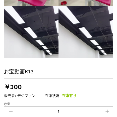
お宝動画K13
￥
300
販売者:
デジファン
在庫状況:
在庫有り
数量
お
宝
動