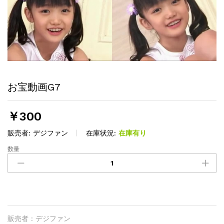
お宝動画G7
￥
300
販売者:
デジファン
在庫状況:
在庫有り
数量
お
宝
動
画
G7
quantity
販売者 : デジファン