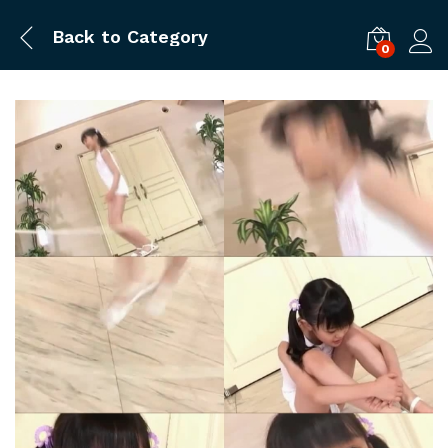
Back to
Category
0
ログ