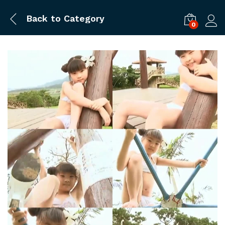
Back to
Category
0
ログ