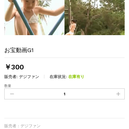
お宝動画G1
￥
300
販売者:
デジファン
在庫状況:
在庫有り
数量
お
宝
動
画
G1
quantity
販売者 : デジファン