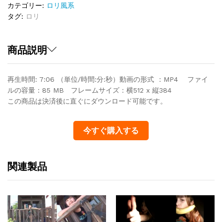
カテゴリー:
ロリ風系
タグ:
ロリ
商品説明
再生時間: 7:06 （単位/時間:分:秒）動画の形式 ：MP4 ファイ
ルの容量：85 MB フレームサイズ：横512 x 縦384
この商品は決済後に直ぐにダウンロード可能です。
今すぐ購入する
関連製品