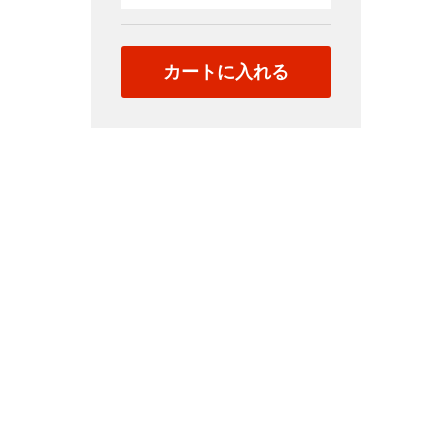
動
画
ラ
カートに入れる
イ
ブ
D33
quantity