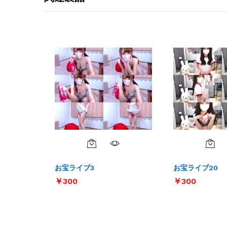
お宝ライブ3
お宝ライブ20
￥
￥
300
300
￥
￥
300
300