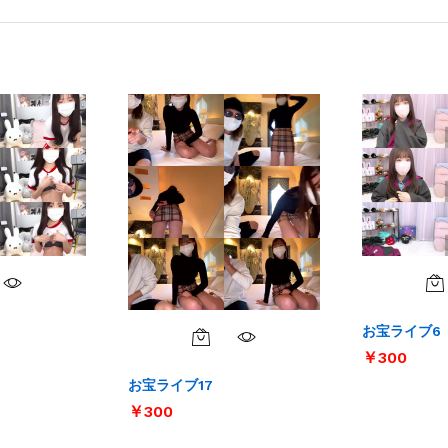
お宝ライブ6
￥
￥
300
300
お宝ライブ17
￥
￥
300
300