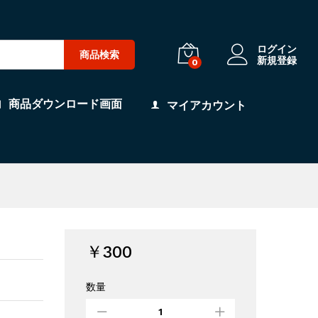
ログイン
商品検索
新規登録
0
商品ダウンロード画面
マイアカウント
￥
300
数量
お
宝