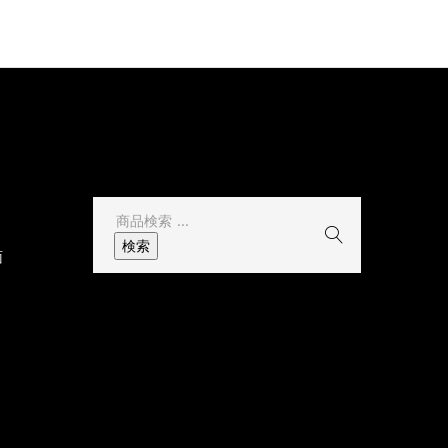
その他
検
索
検索
面
結
果: