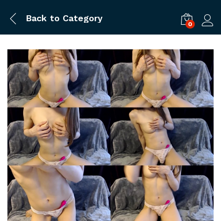
Back to
Category
0
ログ