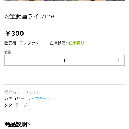
お宝動画ライブD16
￥
300
販売者:
デジファン
在庫状況:
在庫有り
数量
お
宝
動
画
ラ
イ
ブ
販売者 : デジファン
D16
カテゴリー:
ライブチャット
quantity
タグ:
ライブ.
商品説明