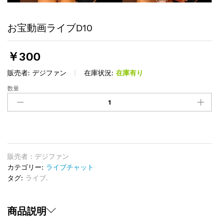
お宝動画ライブD10
￥
300
販売者:
デジファン
在庫状況:
在庫有り
数量
お
宝
動
画
ラ
イ
ブ
販売者 : デジファン
D10
カテゴリー:
ライブチャット
quantity
タグ:
ライブ.
商品説明