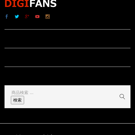
サイト内リンク
サイト情報
その他
検
索
検索
結
果: