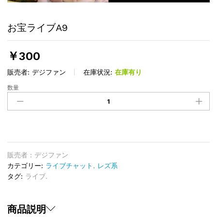
お宝ライブA9
￥
300
販売者:
デジファン
在庫状況:
在庫有り
数量
お
宝
ラ
イ
ブ
A9
quantity
販売者 : デジファン
カテゴリー:
ライブチャット
,
レズ系
タグ:
ライブ.
商品説明