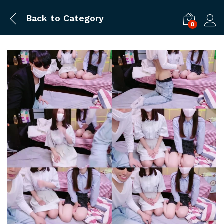
Back to
Category
0
ログ