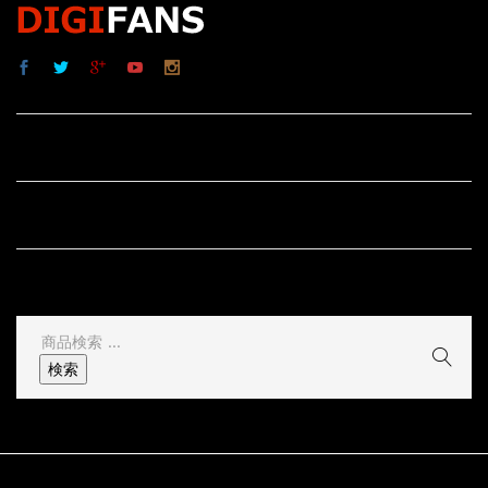
サイト内リンク
サイト情報
その他
検
索
検索
結
果: