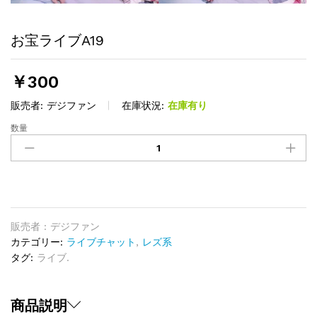
お宝ライブA19
￥
300
販売者:
デジファン
在庫状況:
在庫有り
数量
お
宝
ラ
イ
ブ
A19
quantity
販売者 : デジファン
カテゴリー:
ライブチャット
,
レズ系
タグ:
ライブ.
商品説明