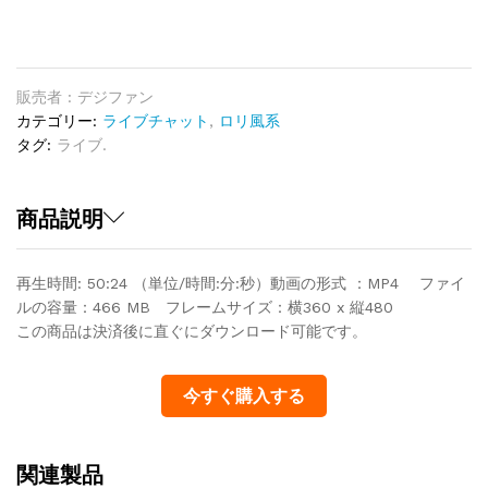
イ
ブ
9
quantity
販売者 : デジファン
カテゴリー:
ライブチャット
,
ロリ風系
タグ:
ライブ.
商品説明
再生時間: 50:24 （単位/時間:分:秒）動画の形式 ：MP4 ファイ
ルの容量：466 MB フレームサイズ：横360 x 縦480
この商品は決済後に直ぐにダウンロード可能です。
今すぐ購入する
関連製品