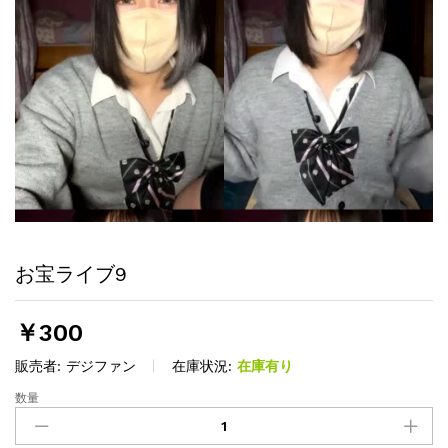
お宝ライブ9
￥
300
販売者:
デジファン
在庫状況:
在庫有り
数量
お
宝
ラ