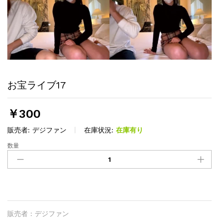
お宝ライブ17
￥
300
販売者:
デジファン
在庫状況:
在庫有り
数量
お
宝
ラ
イ
ブ
17
quantity
販売者 : デジファン