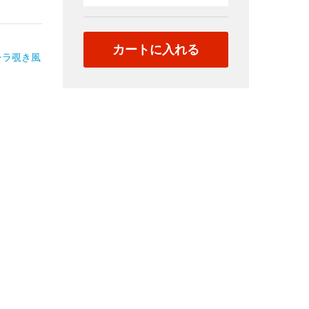
神
奈
川
カートに入れる
ミ
チラ覗き風
ニ
ス
カ
有
名
校
〇
栄
高
校
通
学
路
エ
ロ
脚
を