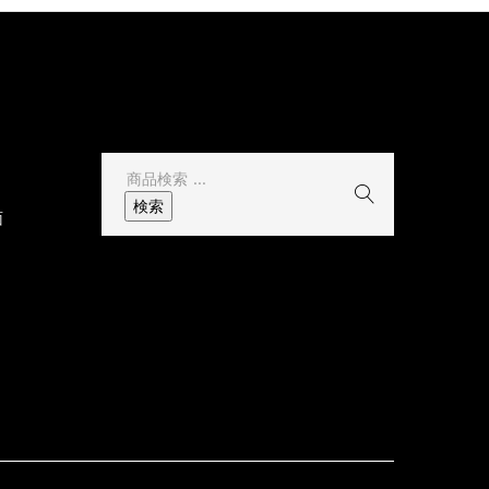
その他
検
索
検索
面
結
果: