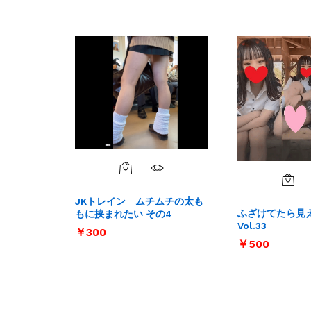
JKトレイン ムチムチの太も
ふざけてたら見
もに挟まれたい その4
Vol.33
￥
￥
300
300
￥
￥
500
500