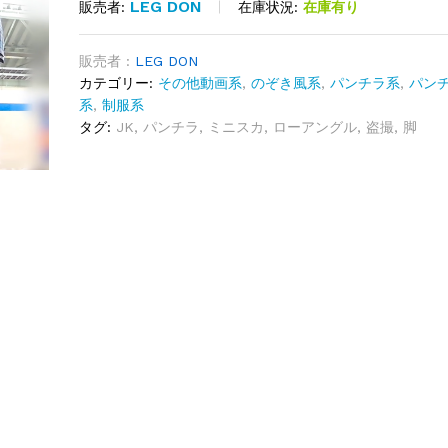
LEG DON
在庫状況:
在庫有り
販売者:
販売者 :
LEG DON
カテゴリー:
その他動画系
,
のぞき風系
,
パンチラ系
,
パン
系
,
制服系
タグ:
JK
,
パンチラ
,
ミニスカ
,
ローアングル
,
盗撮
,
脚