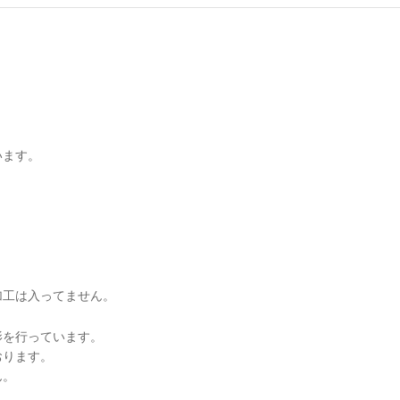
。
います。
加工は入ってません。
影を行っています。
おります。
ん。