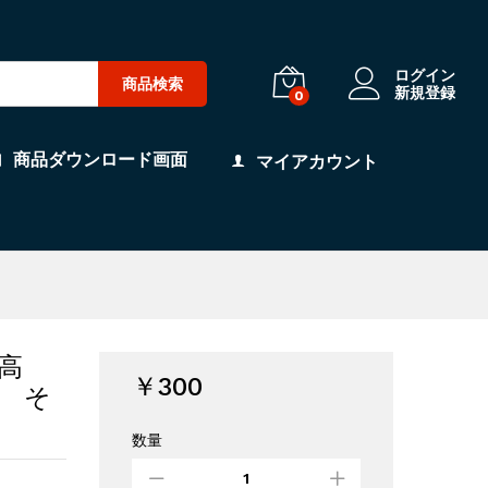
ログイン
商品検索
新規登録
0
商品ダウンロード画面
マイアカウント
高
￥
300
 そ
数量
あ
の