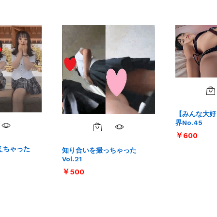
【みんな大好
界No.45
￥
￥
600
600
えちゃった
知り合いを撮っちゃった
Vol.21
￥
￥
500
500