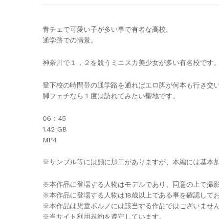
青チェで可愛い子が多い事で有名な高校。
通学路での情景。
神奈川で１，２を競うミニスカ美少女が多い有名校です
登下校の時間帯の通学路を通ればエロ脚が何本も行き交
脚フェチなら１度は訪れてみたい聖地です。
06：45
1.42 GB
MP4
※サンプル等には顔に加工がありますが、本編には基本
※本作品に登場する人物はモデルであり、同意の上で撮
※本作品に登場する人物は18歳以上である事を確認して
※本作品は児童ポルノには該当する作品ではございませ
※当サイト利用規約を遵守しています。