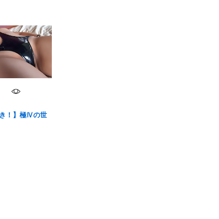
き！】極Ⅳの世