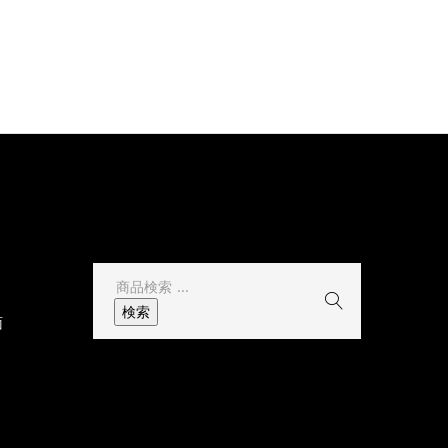
」
その他
検
索
検索
面
結
果: