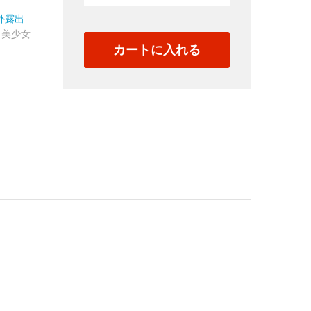
区
ポ
外露出
チ】
,
美少女
カートに入れる
S
級
の
胸
の
形
ま
る
わ
か
り
quantity