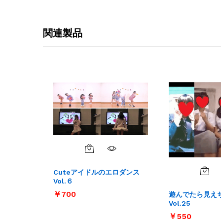
関連製品
Cuteアイドルのエロダンス
Vol.６
￥
￥
700
700
遊んでたら見え
Vol.25
￥
￥
550
550