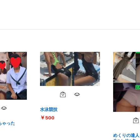
水泳競技
￥
￥
500
500
ちゃった
めくりの達人 Vo