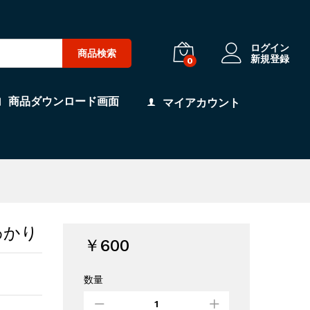
ログイン
商品検索
新規登録
0
商品ダウンロード画面
マイアカウント
わかり
￥
600
数量
【B
地