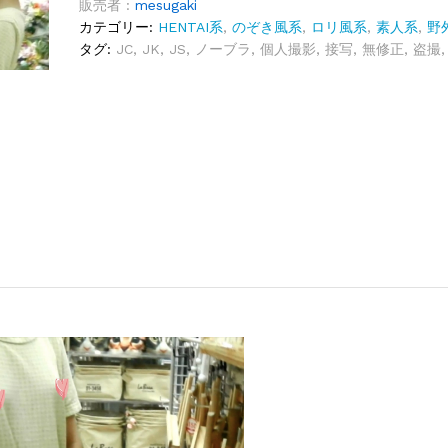
販売者 :
mesugaki
カテゴリー:
HENTAI系
,
のぞき風系
,
ロリ風系
,
素人系
,
野
タグ:
JC
,
JK
,
JS
,
ノーブラ
,
個人撮影
,
接写
,
無修正
,
盗撮