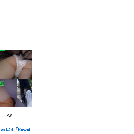
l.34「Kawaii