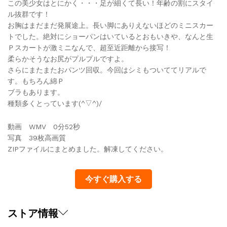
この美少女はとにかく・・・足が細くて長い！年齢の割にスタイ
ゃ
ル抜群です！
ん
お胸はまだまだ発展途上。長い脚にありえないほどのミニスカー
の
トでした。絶対にショーパンはいているとおもいきや、なんと生
ス
Ｐスカートが激ミニなんで、超至近距離から接写！
カ
柔らかそうなお尻がプルプルですよ。
ー
さらにまたまたおパンツ回収。今回はシミもついててリアルで
ト
す。もちろん綿Ｐ
の
ブラもあります。
中
種類多くとっています(^▽^)/
と
洗
動画 WMV 0分52秒
濯
写真 39枚高画質
物！！
ZIPファイルにまとめました。解凍してください。
part3
quantity
今すぐ購入する
ストア情報