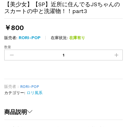
【美少女】【SP】近所に住んでるJSちゃんの
スカートの中と洗濯物！！part3
￥
800
RORI-POP
在庫状況:
在庫有り
販売者:
数量
【美
少
女】
【SP】
近
所
に
販売者 :
RORI-POP
住
カテゴリー:
ロリ風系
ん
で
る
商品説明
JS
ち