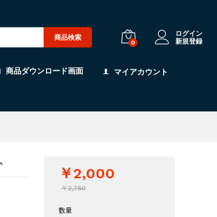
ログイン
商品検索
新規登録
0
商品ダウンロード画面
マイアカウント
ト
￥
2,000
￥
2,750
数量
。
【特