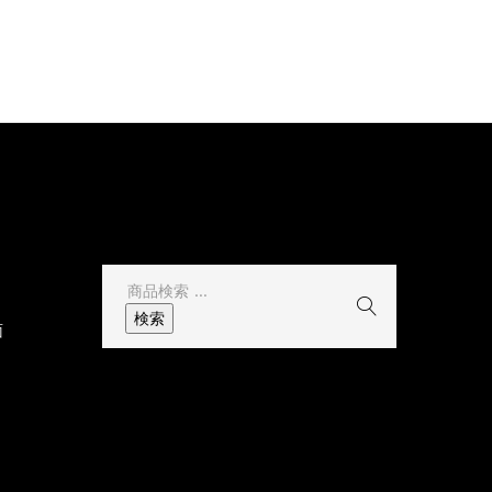
その他
検
索
検索
面
結
果: