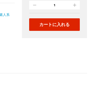
価】
姉
妹
素人系
チ
カートに入れる
ャ
ン
ネ
ル
5
本
セ
ッ
ト
quantity