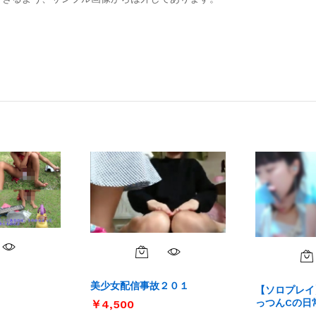
美少女配信事故２０１
【ソロプレイ
っつんCの日
￥
￥
4,500
4,500