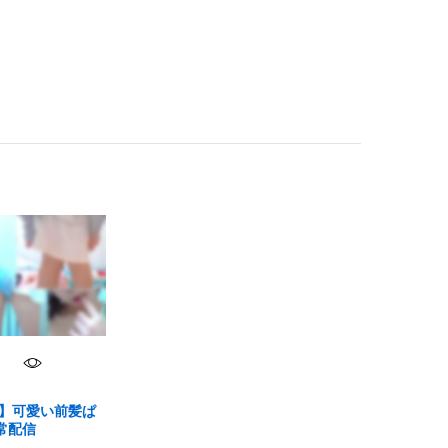
】可愛い前髪ぱ
常配信