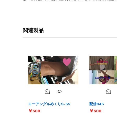
関連製品
ローアングルめくりS-55
配信045
￥
￥
500
500
￥
￥
500
500