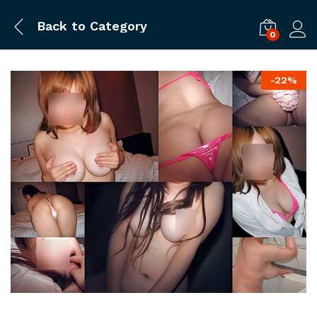
Back to
Category
0
ログ
-
22%