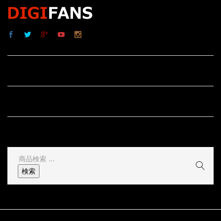
サイト内リンク
サイト情報
その他
検
索
検索
結
果: