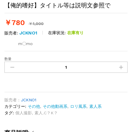
【俺的嗜好】タイトル等は説明文参照で
￥
780
￥
1,000
JCKNO1
在庫状況:
在庫有り
販売者:
m〇mo
数量
【俺
的
嗜
好】
タ
イ
ト
販売者 :
JCKNO1
ル
カテゴリー:
その他
,
その他動画系
,
ロリ風系
,
素人系
等
タグ:
個人撮影
,
素人.C？K？
は
説
明