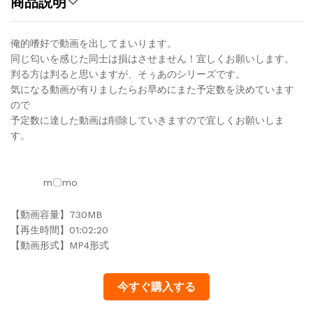
商品説明
文
参
俺的嗜好で動画を出してまいります。
照
同じ匂いを感じた同士は損はさせません！宜しくお願いします。
で
判る方は判ると思いますが、そぅあのシリーズです。
quantity
気になる動画が有りましたらお早めにまた予定数を決めています
ので
予定数に達した動画は削除していきますので宜しくお願いしま
す。
m〇mo
【動画容量】730MB
【再生時間】01:02:20
【動画形式】MP4形式
今すぐ購入する