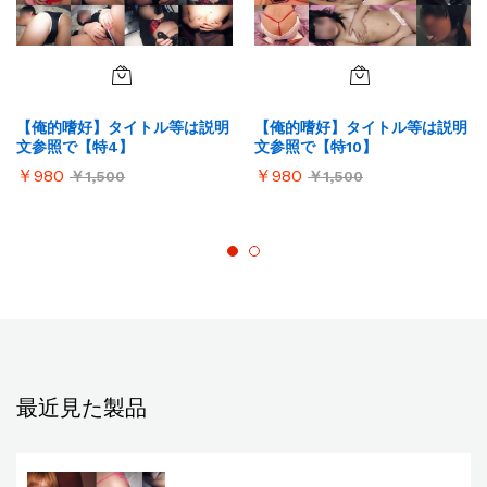
【俺的嗜好】タイトル等は説明
【俺的嗜好】タイトル等は説明
文参照で【特4】
文参照で【特10】
￥
980
￥
980
￥
1,500
￥
1,500
最近見た製品