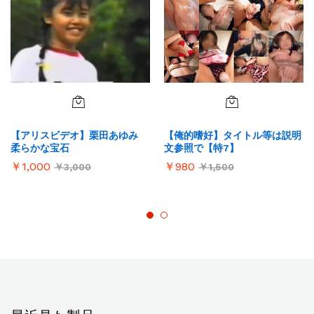
【アリスビデオ】栗田あゆみ
【俺的嗜好】タイトル等は説明
柔らかな宝石
文参照で【特7】
￥
1,000
￥
980
￥
3,000
￥
1,500