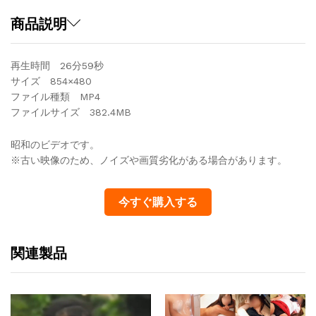
つ
ま
商品説明
で
も
再生時間 26分59秒
そ
サイズ 854×480
の
ファイル種類 MP4
ま
ファイルサイズ 382.4MB
ま
で
昭和のビデオです。
quantity
※古い映像のため、ノイズや画質劣化がある場合があります。
今すぐ購入する
関連製品