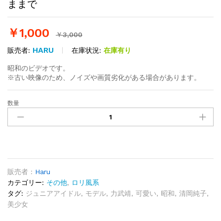
ままで
￥
1,000
￥
3,000
HARU
在庫状況:
在庫有り
販売者:
昭和のビデオです。
※古い映像のため、ノイズや画質劣化がある場合があります。
数量
【ア
リ
ス
ビ
デ
オ】
相
販売者 :
Haru
川
カテゴリー:
その他
,
ロリ風系
夏
タグ:
ジュニアアイドル
,
モデル
,
力武靖
,
可愛い
,
昭和
,
清岡純子
,
美
美少女
い