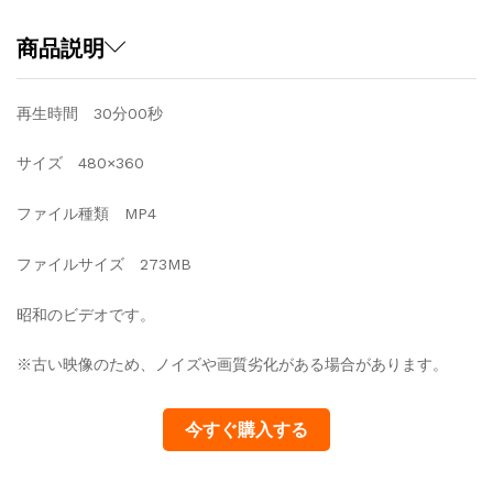
柔
ら
商品説明
か
な
再生時間 30分00秒
宝
石
サイズ 480×360
quantity
ファイル種類 MP4
ファイルサイズ 273MB
昭和のビデオです。
※古い映像のため、ノイズや画質劣化がある場合があります。
今すぐ購入する