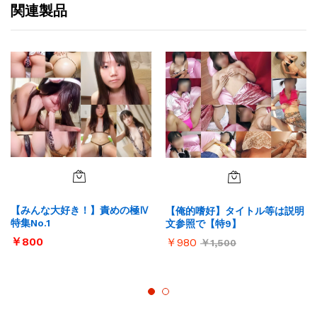
関連製品
【みんな大好き！】責めの極Ⅳ
【俺的嗜好】タイトル等は説明
特集No.1
文参照で【特9】
￥
800
￥
980
￥
1,500