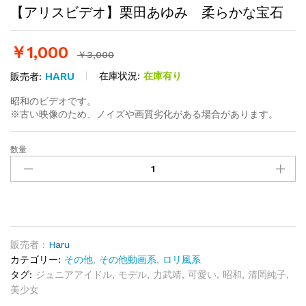
【アリスビデオ】栗田あゆみ 柔らかな宝石
￥
1,000
￥
3,000
HARU
在庫状況:
在庫有り
販売者:
昭和のビデオです。
※古い映像のため、ノイズや画質劣化がある場合があります。
数量
【ア
リ
ス
ビ
デ
オ】
栗
販売者 :
Haru
田
カテゴリー:
その他
,
その他動画系
,
ロリ風系
あ
タグ:
ジュニアアイドル
,
モデル
,
力武靖
,
可愛い
,
昭和
,
清岡純子
,
ゆ
美少女
み