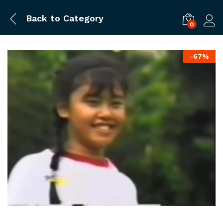
Back to
Category
0
ログ
-
67%