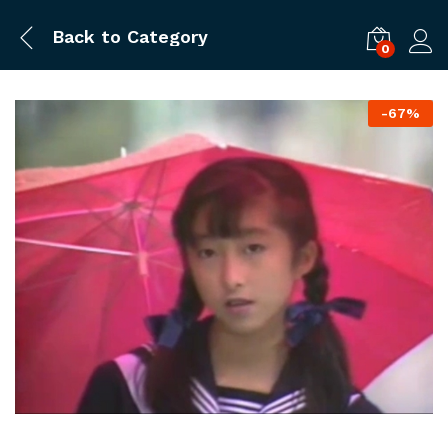
Back to
Category
0
ログ
-
67%