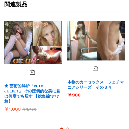
関連製品
本物のカーセックス フェチマ
★ 芸術的洋炉「cute
ニアシリーズ その３４
JULIET」 その圧倒的な美に君
￥
980
は何度でも屈す 【総集編1377
枚】
￥
1,000
￥
1,750