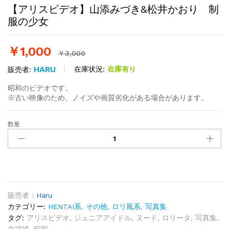
【アリスビデオ】山添みづき&松井かおり 制
服の少女
￥
1,000
￥
3,000
HARU
在庫状況:
在庫有り
販売者:
昭和のビデオです。
※古い映像のため、ノイズや画質劣化がある場合があります。
数量
【ア
リ
ス
ビ
デ
オ】
山
販売者 :
Haru
添
カテゴリー:
HENTAI系
,
その他
,
ロリ風系
,
写真集
み
タグ:
アリスビデオ
,
ジュニアアイドル
,
ヌード
,
ロリータ
,
写真集
,
づ
力武靖
,
昭和