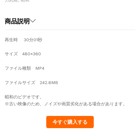
き
&
松
商品説明
井
か
再生時 30分01秒
お
り
サイズ 480×360
制
服
の
ファイル種類 MP4
少
女
ファイルサイズ 242.8MB
quantity
昭和のビデオです。
※古い映像のため、ノイズや画質劣化がある場合があります。
今すぐ購入する