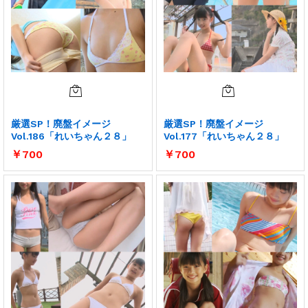
厳選SP！廃盤イメージ
厳選SP！廃盤イメージ
Vol.186「れいちゃん２８」
Vol.177「れいちゃん２８」
￥
700
￥
700