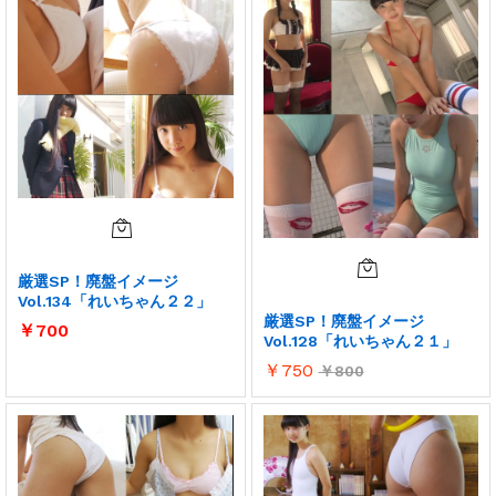
厳選SP！廃盤イメージ
Vol.134「れいちゃん２２」
厳選SP！廃盤イメージ
￥
700
Vol.128「れいちゃん２１」
￥
750
￥
800