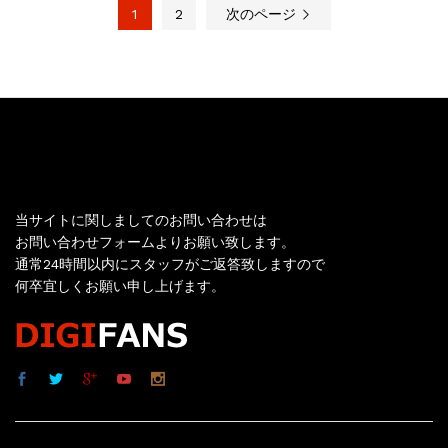
1
2
次のページ
お問い合わせ
当サイトに関しましてのお問い合わせは
お問い合わせフォームよりお願い致します。
通常24時間以内にスタッフがご返答致しますので
何卒宜しくお願い申し上げます。