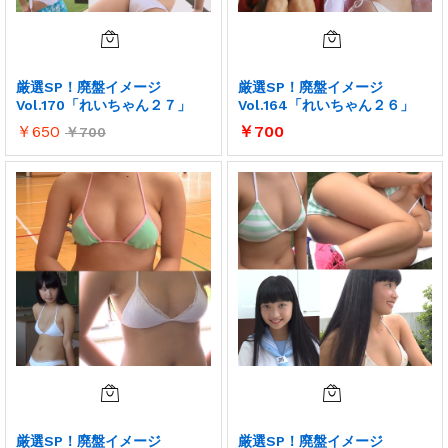
厳選SP！廃盤イメージ
厳選SP！廃盤イメージ
Vol.170「れいちゃん２７」
Vol.164「れいちゃん２６」
￥
650
￥
700
￥
700
厳選SP！廃盤イメージ
厳選SP！廃盤イメージ