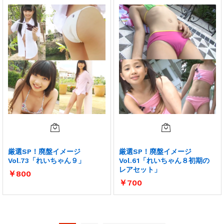
厳選SP！廃盤イメージ
厳選SP！廃盤イメージ
Vol.73「れいちゃん９」
Vol.61「れいちゃん８初期の
レアセット」
￥
800
￥
700