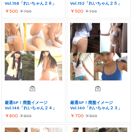
Vol.158「れいちゃん２６」
Vol.152「れいちゃん２５」
￥
500
￥
500
￥
700
￥
700
厳選SP！廃盤イメージ
厳選SP！廃盤イメージ
Vol.146「れいちゃん２４」
Vol.140「れいちゃん２３」
￥
600
￥
700
￥
800
￥
800