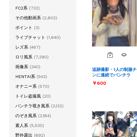
FC2系
(732)
その他動画系
(2,802)
ポイント
(3)
ライブチャット
(1,640)
レズ系
(467)
ロリ風系
(7,290)
画像系
(340)
追跡撮影・1人の制服チ
ンに連続でパンチラ
HENTAI系
(543)
￥
￥
600
600
オナニー系
(570)
トイレ盗撮風
(20)
パンチラ覗き風系
(3,132)
のぞき風系
(2,184)
素人系
(5,530)
野外露出
(892)