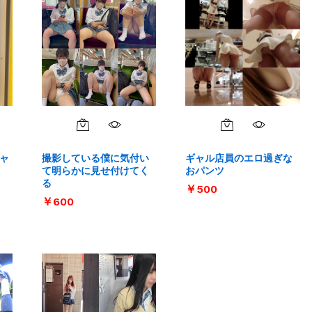
ャ
撮影している僕に気付い
ギャル店員のエロ過ぎな
て明らかに見せ付けてく
おパンツ
る
￥
￥
500
500
￥
￥
600
600