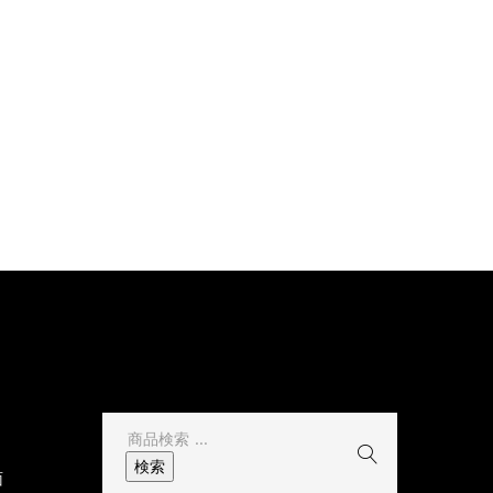
その他
検
索
検索
面
結