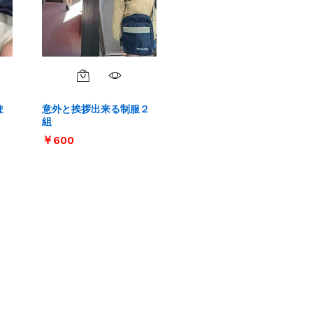
ま
意外と挨拶出来る制服２
組
￥
￥
600
600