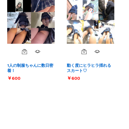
1人の制服ちゃんに数日密
動く度にヒラヒラ揺れる
着！
スカート♡
￥
￥
600
600
￥
￥
600
600