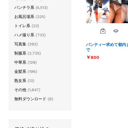
パンチラ系
(4,513)
お風呂場系
(225)
トイレ系
(23)
ハメ撮り系
(732)
写真集
(292)
パンティー求めて都内
で
制服系
(2,735)
￥
￥
800
800
中華系
(129)
金髪系
(196)
熟女系
(13)
その他
(1,647)
無料ダウンロード
(6)