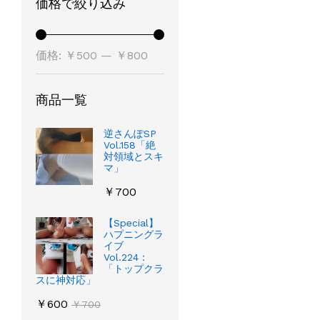
価格で絞り込み
最
最
価格:
￥500
—
￥800
低
高
価
価
商品一覧
格
格
逆さんぽSP
Vol.158「絶
対領域とスキ
マ」
￥
700
【Special】
ハプニングラ
イブ
Vol.224：
「トップクラ
スに神対応」
￥
600
￥
700