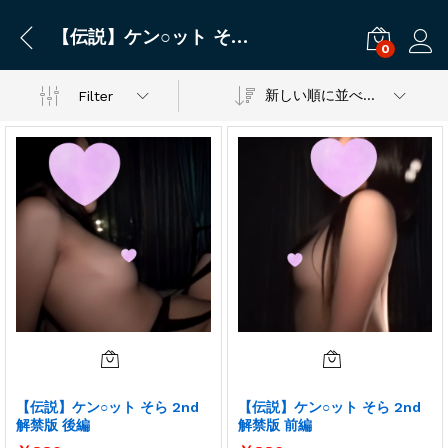
【伝説】ケン○ット そら 2nd 解禁版 後編
0
ログ
新しい順に並べ替え
Filter
【伝説】ケン○ット そら 2nd
【伝説】ケン○ット そら 2nd
解禁版 後編
解禁版 前編