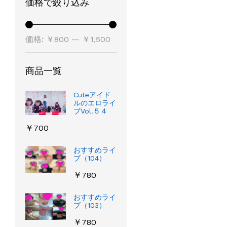
価格で絞り込み
最
最
価格:
￥800
—
￥1,500
低
高
価
価
商品一覧
格
格
Cuteアイド
ルのエロライ
ブVol.５４
￥
700
おすすめライ
ブ（104）
￥
780
おすすめライ
ブ（103）
￥
780