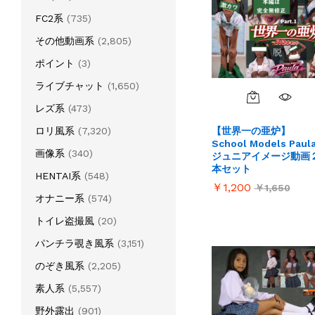
FC2系
(735)
その他動画系
(2,805)
ポイント
(3)
ライブチャット
(1,650)
レズ系
(473)
【世界一の亜炉】
ロリ風系
(7,320)
School Models Paul
画像系
(340)
ジュニアイメージ動画
本セット
HENTAI系
(548)
￥
￥
1,200
1,200
￥
￥
1,650
1,650
オナニー系
(574)
トイレ盗撮風
(20)
パンチラ覗き風系
(3,151)
のぞき風系
(2,205)
素人系
(5,557)
野外露出
(901)