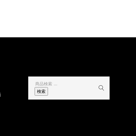
その他
検
索
検索
面
結
果: