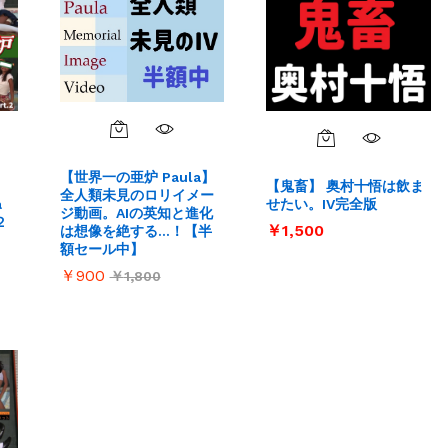
【世界一の亜炉 Paula】
【鬼畜】 奥村十悟は飲ま
全人類未見のロリイメー
a
せたい。IV完全版
ジ動画。AIの英知と進化
２
￥
￥
1,500
1,500
は想像を絶する…！【半
額セール中】
￥
￥
900
900
￥
￥
1,800
1,800