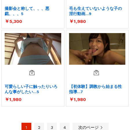
撮影会と称して、、、悪
毛も生えていないような子の
戯、、、5
淫行動画…9
￥
5,300
￥
1,980
可愛らしい子に触ったりいろ
【初体験】調教から始まる性
んな事がしたい…5
指導…7
￥
1,980
￥
1,980
1
2
3
4
次のページ