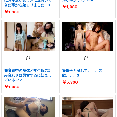
にお小遣い欲しさに近付いて
きた事から始まりました…8
￥
1,980
￥
1,980
発育途中の身体と学生服の組
撮影会と称して、、、悪
み合わせは興奮するに決まっ
戯、、、9
ている…12
￥
5,300
￥
1,980