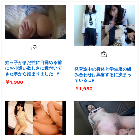
姪っ子がまだ性に目覚める前
にお小遣い欲しさに近付いて
発育途中の身体と学生服の組
きた事から始まりました…5
み合わせは興奮するに決まっ
ている…9
￥
1,980
￥
1,980