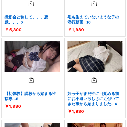
撮影会と称して、、、悪
毛も生えていないような子の
戯、、、6
淫行動画…10
￥
5,300
￥
1,980
【初体験】調教から始まる性
姪っ子がまだ性に目覚める前
指導…8
にお小遣い欲しさに近付いて
きた事から始まりました…4
￥
1,980
￥
1,980