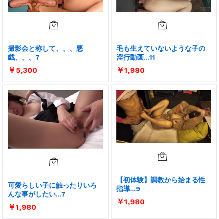
撮影会と称して、、、悪
毛も生えていないような子の
戯、、、7
淫行動画…11
￥
5,300
￥
1,980
【初体験】調教から始まる性
可愛らしい子に触ったりいろ
指導…9
んな事がしたい…7
￥
1,980
￥
1,980