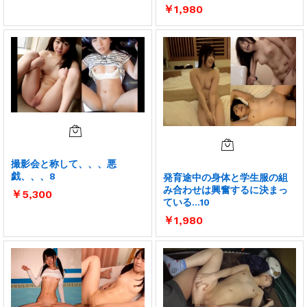
￥
1,980
撮影会と称して、、、悪
戯、、、8
発育途中の身体と学生服の組
み合わせは興奮するに決まっ
￥
5,300
ている…10
￥
1,980