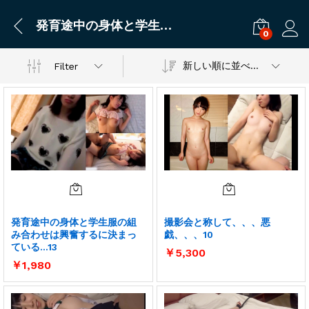
発育途中の身体と学生服の組み合わせは興奮するに決まっている…13
0
ログ
新しい順に並べ替え
Filter
発育途中の身体と学生服の組
撮影会と称して、、、悪
み合わせは興奮するに決まっ
戯、、、10
ている…13
￥
5,300
￥
1,980