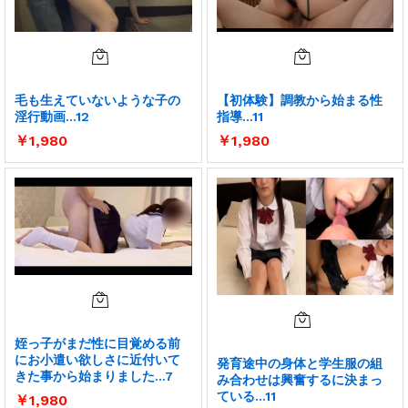
毛も生えていないような子の
【初体験】調教から始まる性
淫行動画…12
指導…11
￥
1,980
￥
1,980
姪っ子がまだ性に目覚める前
にお小遣い欲しさに近付いて
発育途中の身体と学生服の組
きた事から始まりました…7
み合わせは興奮するに決まっ
ている…11
￥
1,980