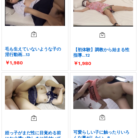
毛も生えていないような子の
【初体験】調教から始まる性
淫行動画…13
指導…12
￥
1,980
￥
1,980
可愛らしい子に触ったりいろ
姪っ子がまだ性に目覚める前
んな事がしたい…8