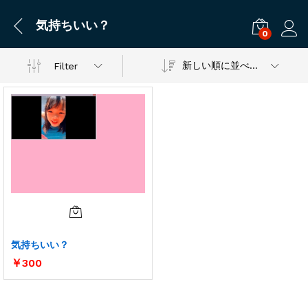
気持ちいい？
0
ログ
新しい順に並べ替え
Filter
気持ちいい？
￥
300