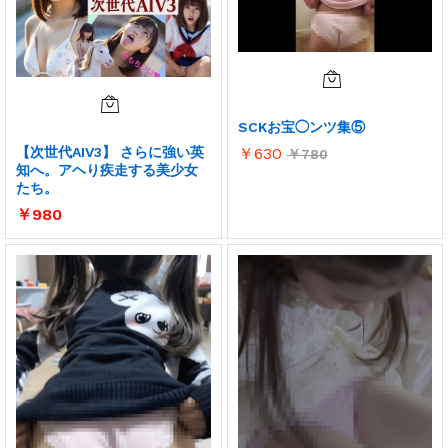
SCKお宝◯ンツ集⑤
【次世代AIV3】 さらに強い英
￥
630
￥
780
知へ。アヘり疾走する美少女
たち。
￥
980