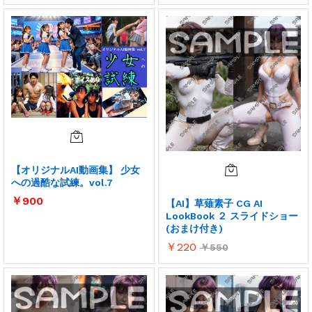
【オリジナルAI動画集】 少女
への過酷な試練。vol.7
￥
900
【AI】草薙素子 CG AI
LookBook ２ スライドショー
(おまけ付き)
￥
220
￥
550