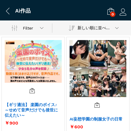
Ai作品
0
ログ
新しい順に並べ替え
Filter
【ギリ適法】 楽園のボイス♪
～せめて音声だけでも後世に
伝えたい～
AI妄想学園の制服女子の日常
￥
900
￥
600