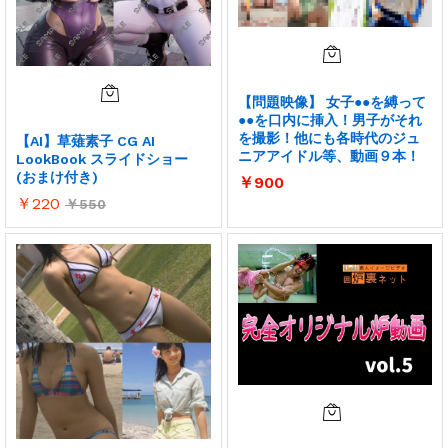
【問題映像】 女子●●を縛って
●●を口内に挿入！男子がそれ
を撮影！他にも各時代のジュ
【AI】草薙素子 CG AI
ニアアイドル等、動画９本！
LookBook スライドショー
(おまけ付き)
￥
900
￥
220
￥
550