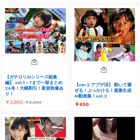
【ガチロリAIシリーズ総集
編】 vol.1～7まで一挙まとめ
【ver.2 アプデ済】 動いて爆
24本！大幅割引！新規映像あ
ぜる！ぶっかける！過激生成
り！
AI動画集！vol.2
￥
3,900
￥
5,550
￥
650