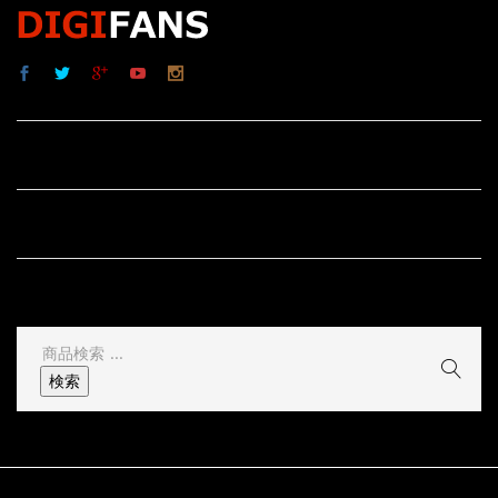
サイト内リンク
サイト情報
その他
検
索
検索
結
果: