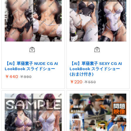
【AI】草薙素子 NUDE CG AI
【AI】草薙素子 SEXY CG AI
LookBook スライドショー
LookBook スライドショー
(おまけ付き)
￥
440
￥
990
￥
220
￥
550