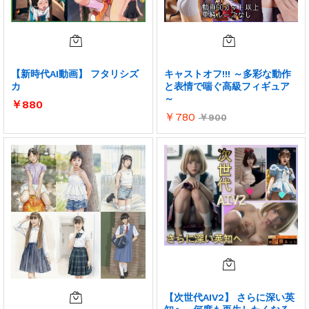
【新時代AI動画】 フタリシズ
キャストオフ!!! ～多彩な動作
カ
と表情で喘ぐ高級フィギュア
～
￥
880
￥
780
￥
900
【次世代AIV2】 さらに深い英