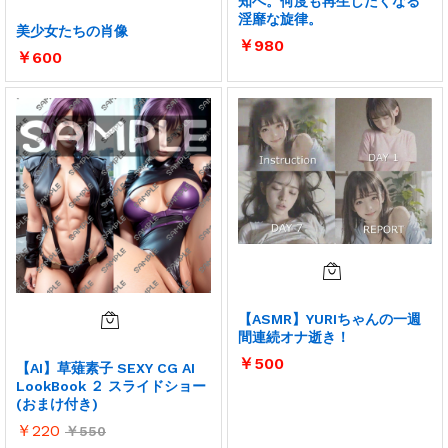
知へ。何度も再生したくなる
淫靡な旋律。
美少女たちの肖像
￥
980
￥
600
【ASMR】YURIちゃんの一週
間連続オナ逝き！
￥
500
【AI】草薙素子 SEXY CG AI
LookBook ２ スライドショー
(おまけ付き)
￥
220
￥
550