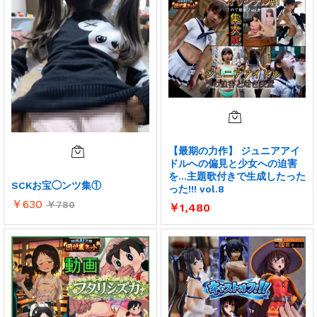
【最期の力作】 ジュニアアイ
ドルへの偏見と少女への迫害
を…主題歌付きで生成したった
SCKお宝◯ンツ集①
った!!! vol.8
￥
630
￥
780
￥
1,480