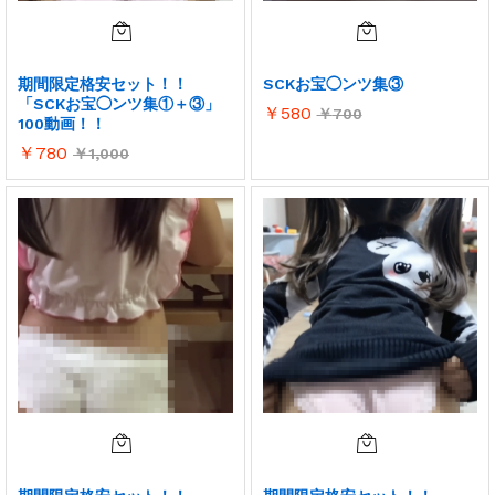
期間限定格安セット！！
SCKお宝◯ンツ集③
「SCKお宝◯ンツ集①＋③」
￥
580
￥
700
100動画！！
￥
780
￥
1,000