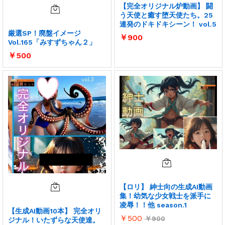
【完全オリジナル炉動画】 闘
う天使と癒す堕天使たち。25
連発のドキドキシーン！ vol.5
厳選SP！廃盤イメージ
￥
900
Vol.165「みすずちゃん２」
￥
500
【ロリ】 紳士向の生成AI動画
集！幼気な少女戦士を派手に
凌辱！！他 season.1
【生成AI動画10本】 完全オリ
￥
500
￥
900
ジナル！いたずらな天使達。