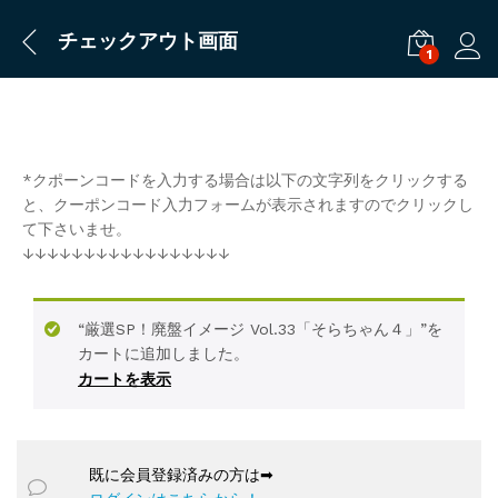
チェックアウト画面
1
ログ
*クポーンコードを入力する場合は以下の文字列をクリックする
と、クーポンコード入力フォームが表示されますのでクリックし
て下さいませ。
↓↓↓↓↓↓↓↓↓↓↓↓↓↓↓↓↓
“厳選SP！廃盤イメージ Vol.33「そらちゃん４」”を
カートに追加しました。
カートを表示
既に会員登録済みの方は➡