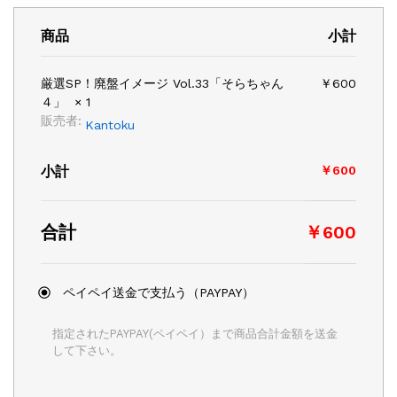
商品
小計
厳選SP！廃盤イメージ Vol.33「そらちゃん
￥
600
４」
× 1
販売者:
Kantoku
小計
￥
600
合計
￥
600
ペイペイ送金で支払う（PAYPAY）
指定されたPAYPAY(ペイペイ）まで商品合計金額を送金
して下さい。