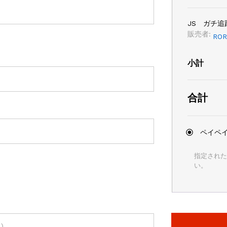
JS ガチ
販売者:
ROR
小計
合計
ペイペイ
指定された
い。