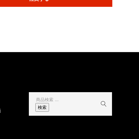
その他
検
索
検索
面
結
果: