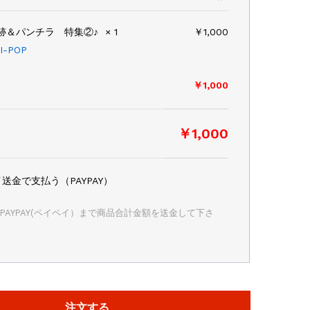
追跡＆パンチラ 特集②♪
× 1
￥
1,000
I-POP
￥
1,000
￥
1,000
送金で支払う（PAYPAY）
PAYPAY(ペイペイ）まで商品合計金額を送金して下さ
注文する